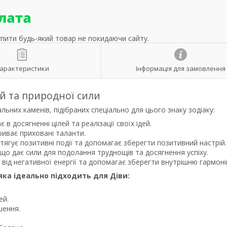
упити будь-який товар не покидаючи сайту.
арактеристики
Інформація для замовлення
ій та природної сили
ьних каменів, підібраних спеціально для цього знаку зодіаку:
 досягненні цілей та реалізації своїх ідей.
риває приховані таланти.
тягує позитивні події та допомагає зберегти позитивний настрій.
, що дає сили для подолання труднощів та досягнення успіху.
 від негативної енергії та допомагає зберегти внутрішню гармоні
яка ідеально підходить для Діви:
ей.
шення.