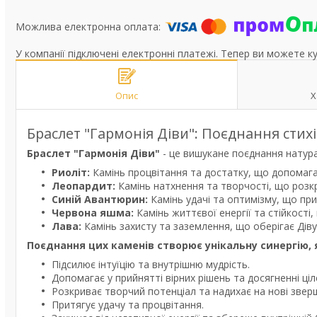
У компанії підключені електронні платежі. Тепер ви можете к
Опис
Х
Браслет "Гармонія Діви": Поєднання стих
Браслет "Гармонія Діви"
- це вишукане поєднання натурал
Риоліт:
Камінь процвітання та достатку, що допомагає в
Леопардит:
Камінь натхнення та творчості, що розк
Синій Авантюрин:
Камінь удачі та оптимізму, що при
Червона яшма:
Камінь життєвої енергії та стійкості
Лава:
Камінь захисту та заземлення, що оберігає Діву
Поєднання цих каменів створює унікальну синергію, 
Підсилює інтуїцію та внутрішню мудрість.
Допомагає у прийнятті вірних рішень та досягненні ціл
Розкриває творчий потенціал та надихає на нові звер
Притягує удачу та процвітання.