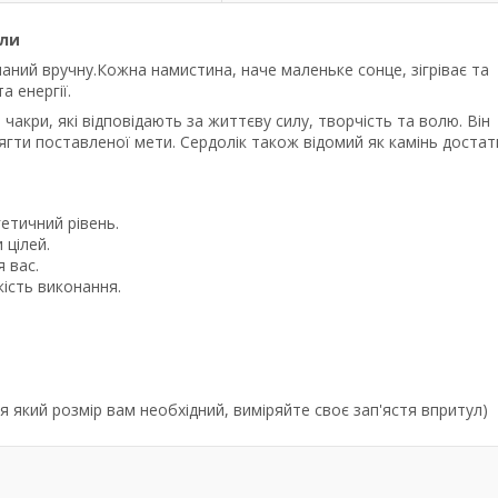
или
аний вручну.Кожна намистина, наче маленьке сонце, зігріває та
а енергії.
чакри, які відповідають за життєву силу, творчість та волю. Він
ягти поставленої мети. Сердолік також відомий як камінь достат
етичний рівень.
 цілей.
 вас.
кість виконання.
 який розмір вам необхідний, виміряйте своє зап'ястя впритул)