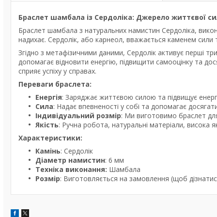
Браслет шамбала із Сердоліка: Джерело життєвої с
Браслет шамбала з натуральних намистин Сердоліка, викон
надихає. Сердолік, або карнеол, вважається каменем сили т
Згідно з метафізичними даними, Сердолік активує перші три 
допомагає відновити енергію, підвищити самооцінку та дос
сприяє успіху у справах.
Переваги браслета:
Енергія
: Заряджає життєвою силою та підвищує енерг
Сила
: Надає впевненості у собі та допомагає досягати
Індивідуальний розмір
: Ми виготовимо браслет для
Якість
: Ручна робота, натуральні матеріали, висока я
Характеристики:
Камінь
: Сердолік
Діаметр намистин
: 6 мм
Техніка виконання:
Шамбала
Розмір
: Виготовляється на замовлення (щоб дізнатися