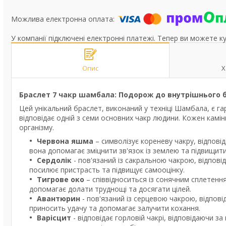
У компанії підключені електронні платежі. Тепер ви можете к
Опис
Х
Браслет 7 чакр шамбала: Подорож до внутрішнього 
Цей унікальний браслет, виконаний у техніці Шамбала, є г
відповідає одній з семи основних чакр людини. Кожен камін
організму.
Червона яшма
– символізує кореневу чакру, відпові
вона допомагає зміцнити зв'язок із землею та підвищити
Сердолік
- пов'язаний із сакральною чакрою, відпові
посилює пристрасть та підвищує самооцінку.
Тигрове око
– співвідноситься із сонячним сплетення
допомагає долати труднощі та досягати цілей.
Авантюрин
- пов'язаний із серцевою чакрою, відпові
приносить удачу та допомагає залучити кохання.
Варісцит
- відповідає горловій чакрі, відповідаючи 