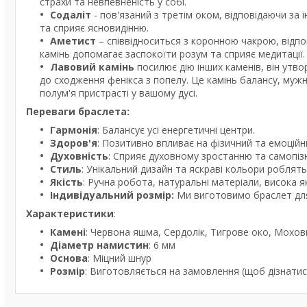
страхи та невпевненість у собі.
Содаліт
- пов'язаний з третім оком, відповідаючи за 
та сприяє ясновидінню.
Аметист
– співвідноситься з коронною чакрою, відпо
камінь допомагає заспокоїти розум та сприяє медитації.
Лавовий камінь
посилює дію інших каменів, він утв
до сходження фенікса з попелу. Це камінь балансу, мужн
полум'я пристрасті у вашому дусі.
Переваги браслета:
Гармонія
: Балансує усі енергетичні центри.
Здоров'я
: Позитивно впливає на фізичний та емоційн
Духовність
: Сприяє духовному зростанню та самопіз
Стиль
: Унікальний дизайн та яскраві кольори роблят
Якість
: Ручна робота, натуральні матеріали, висока я
Індивідуальний розмір:
Ми виготовимо браслет для
Характеристики
:
Камені
: Червона яшма, Сердолік, Тигрове око, Мохов
Діаметр намистин
: 6 мм
Основа
: Міцний шнур
Розмір
: Виготовляється на замовлення (щоб дізнатися