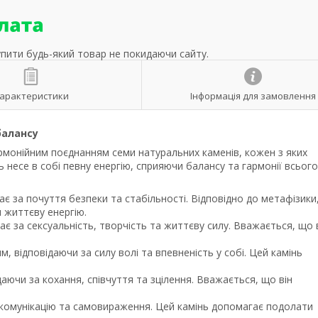
упити будь-який товар не покидаючи сайту.
арактеристики
Інформація для замовлення
балансу
армонійним поєднанням семи натуральних каменів, кожен з яких
ь несе в собі певну енергію, сприяючи балансу та гармонії всього
дає за почуття безпеки та стабільності. Відповідно до метафізики
 життєву енергію.
дає за сексуальність, творчість та життєву силу. Вважається, що 
м, відповідаючи за силу волі та впевненість у собі. Цей камінь
даючи за кохання, співчуття та зцілення. Вважається, що він
за комунікацію та самовираження. Цей камінь допомагає подолати