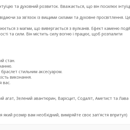
інтуїцію та духовний розвиток. Вважається, що він посилює інтуїц
відаючи за зв'язок із вищими силами та духовне просвітлення. Ц
орюється з магми, що вивергається з вулканів. Ефект каменю под
ості та сили. Він містить силу вогню і працює, щоб розпалити
ий стан.
нанню.
ь браслет стильним аксесуаром.
кість виконання.
 вас.
ий агат, Зелений авантюрин, Варісцит, Содаліт, Аметист та Лава
 який розмір вам необхідний, виміряйте своє зап'ястя впритул)