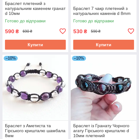
Браслет плетений з
натуральним каменем гранат
Браслет 7 чакр плетений з
d 10мм
натуральних каменів d 8mm
Готово до відправки
Готово до відправки
590
530
₴
₴
690 ₴
590 ₴
Купити
Купити
–10%
–10%
Браслет з Аметиста та
Браслет із Гранату Чорного
Гірського кришталю шамбала
агату Гірського кришталю d
8мм
10мм плетений