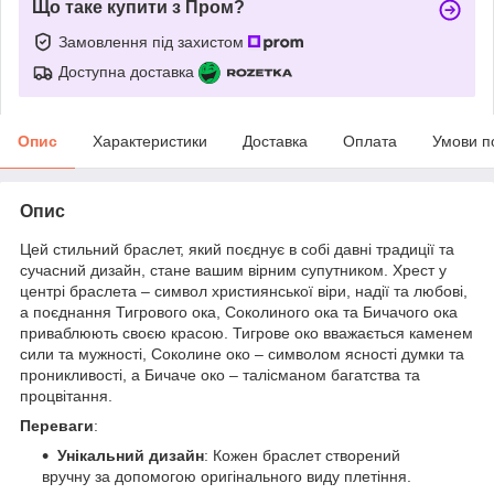
Що таке купити з Пром?
Замовлення під захистом
Доступна доставка
Опис
Характеристики
Доставка
Оплата
Умови п
Опис
Цей стильний браслет, який поєднує в собі давні традиції та
сучасний дизайн, стане вашим вірним супутником. Хрест у
центрі браслета – символ християнської віри, надії та любові,
а поєднання Тигрового ока, Соколиного ока та Бичачого ока
приваблюють своєю красою. Тигрове око вважається каменем
сили та мужності, Соколине око – символом ясності думки та
проникливості, а Бичаче око – талісманом багатства та
процвітання.
Переваги
:
Унікальний дизайн
: Кожен браслет створений
вручну за допомогою оригінального виду плетіння.