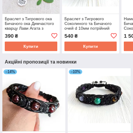
Браслет з Тигрового ока
Браслет з Тигрового
Нами
Бичачого ока Димчастого
Соколиного та Бичачого
Бича
кварцу Лави Агата з
очей d 10мм потрійний
Соко
підвіскою Лотос d 8мм
оплет
d 8
390
540
1 5
₴
₴
Купити
Купити
Акційні пропозиції та новинки
–14%
–10%