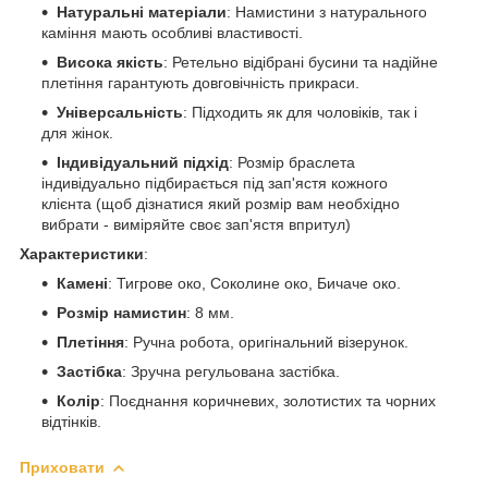
Натуральні матеріали
: Намистини з натурального
каміння мають особливі властивості.
Висока якість
: Ретельно відібрані бусини та надійне
плетіння гарантують довговічність прикраси.
Універсальність
: Підходить як для чоловіків, так і
для жінок.
Індивідуальний підхід
: Розмір браслета
індивідуально підбирається під зап'ястя кожного
клієнта (щоб дізнатися який розмір вам необхідно
вибрати - виміряйте своє зап'ястя впритул)
Характеристики
:
Камені
: Тигрове око, Соколине око, Бичаче око.
Розмір намистин
: 8 мм.
Плетіння
: Ручна робота, оригінальний візерунок.
Застібка
: Зручна регульована застібка.
Колір
: Поєднання коричневих, золотистих та чорних
відтінків.
Приховати