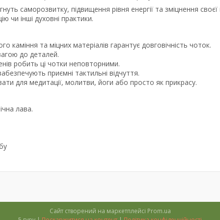
нуть саморозвитку, підвищення рівня енергії та зміцнення своєї ін
ю чи інші духовні практики.
го каміння та міцних матеріалів гарантує довговічність чоток.
вагою до деталей.
енів робить ці чотки неповторними.
забезпечують приємні тактильні відчуття.
ати для медитації, молитви, йоги або просто як прикрасу.
ічна лава.
бу
Сайт створений на маркетплейсі
Prom.ua
5 гуру |
Поскаржитися на контент
|
Політика конфіденційності