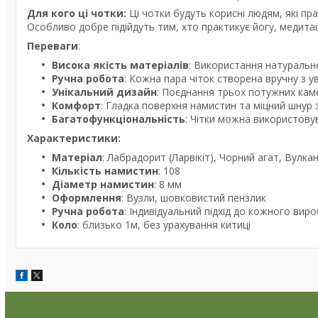
Для кого ці чотки:
Ці чотки будуть корисні людям, які праг
Особливо добре підійдуть тим, хто практикує йогу, медитаці
Переваги
:
Висока якість матеріалів
: Використання натурально
Ручна робота
: Кожна пара чіток створена вручну з у
Унікальний дизайн
: Поєднання трьох потужних кам
Комфорт
: Гладка поверхня намистин та міцний шнур 
Багатофункціональність
: Чітки можна використовув
Характеристики:
Матеріал
: Лабрадорит (Ларвікіт), Чорний агат, Вулкан
Кількість намистин
: 108
Діаметр намистин
: 8 мм
Оформлення
: Вузли, шовковистий пензлик
Ручна робота
: Індивідуальний підхід до кожного виро
Коло
: близько 1м, без урахування китиці