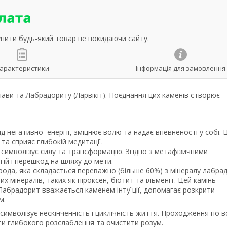
упити будь-який товар не покидаючи сайту.
арактеристики
Інформація для замовлення
лави та Лабрадориту (Ларвікіт). Поєднання цих каменів створює
д негативної енергії, зміцнює волю та надає впевненості у собі. 
 та сприяє глибокій медитації.
, символізує силу та трансформацію. Згідно з метафізичними
ій і перешкод на шляху до мети.
орода, яка складається переважно (більше 60%) з мінералу лабрад
 мінералів, таких як піроксен, біотит та ільменіт. Цей камінь
 Лабрадорит вважається каменем інтуїції, допомагає розкрити
м.
 символізує нескінченність і циклічність життя. Проходження по в
ти глибокого розслаблення та очистити розум.