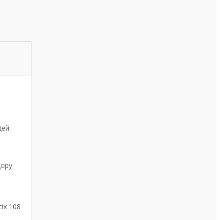
Цей
ору.
сіх 108