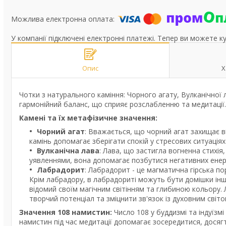
У компанії підключені електронні платежі. Тепер ви можете к
Опис
Х
Чотки з натурального каміння: Чорного агату, Вулканічної 
гармонійний баланс, що сприяє розслабленню та медитації.
Камені та їх метафізичне значення:
Чорний агат
: Вважається, що чорний агат захищає ві
камінь допомагає зберігати спокій у стресових ситуаціях
Вулканічна лава
: Лава, що застигла вогненна стихія
уявленнями, вона допомагає позбутися негативних енерг
Лабрадорит
: Лабрадорит - це магматична гірська п
Крім лабрадору, в лабрадориті можуть бути домішки інших
відомий своїм магічним світінням та глибиною кольору.
творчий потенціал та зміцнити зв'язок із духовним світо
Значення 108 намистин:
Число 108 у буддизмі та індуїзмі
намистин під час медитації допомагає зосередитися, досяг