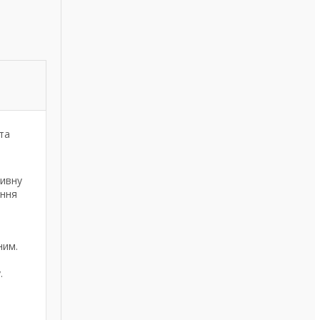
та
тивну
ання
ним.
.