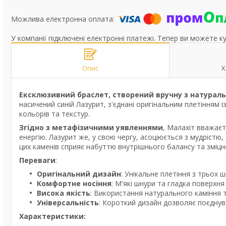
У компанії підключені електронні платежі. Тепер ви можете к
Опис
Х
Ексклюзивний браслет, створений вручну з натуральн
насичений синій Лазурит, з'єднані оригінальним плетінням 
кольорів та текстур.
Згідно з метафізичними уявленнями
, Малахіт вважає
енергію. Лазурит же, у свою чергу, асоціюється з мудріст
цих каменів сприяє набуттю внутрішнього балансу та зміцне
Переваги
:
Оригінальний дизайн
: Унікальне плетіння з трьох 
Комфортне носіння
: М'які шнури та гладка поверхня
Висока якість
: Використання натурального каміння 
Універсальність
: Короткий дизайн дозволяє поєднув
Характеристики: