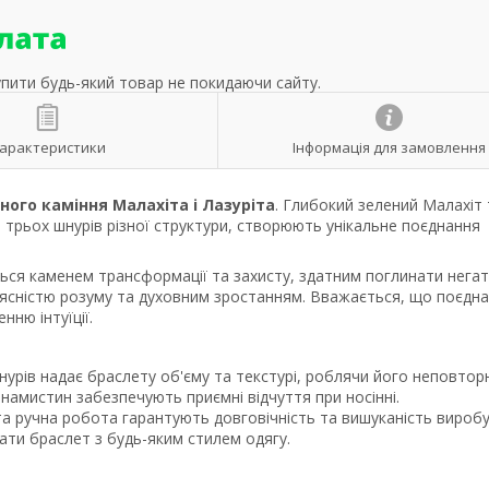
упити будь-який товар не покидаючи сайту.
арактеристики
Інформація для замовлення
ого каміння Малахіта і Лазуріта
. Глибокий зелений Малахіт 
із трьох шнурів різної структури, створюють унікальне поєднання
ться каменем трансформації та захисту, здатним поглинати нега
ю, ясністю розуму та духовним зростанням. Вважається, що поєдн
нню інтуїції.
шнурів надає браслету об'єму та текстурі, роблячи його неповтор
 намистин забезпечують приємні відчуття при носінні.
та ручна робота гарантують довговічність та вишуканість виробу
ати браслет з будь-яким стилем одягу.