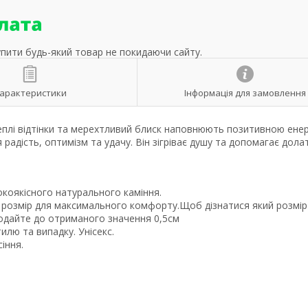
упити будь-який товар не покидаючи сайту.
арактеристики
Інформація для замовлення
еплі відтінки та мерехтливий блиск наповнюють позитивною енер
адість, оптимізм та удачу. Він зігріває душу та допомагає дола
окоякісного натурального каміння.
д розмір для максимального комфорту.Щоб дізнатися який розмір
 додайте до отриманого значення 0,5см
илю та випадку. Унісекс.
іння.