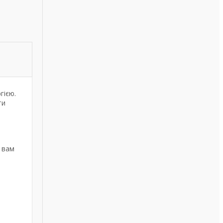
гією.
ти
 вам