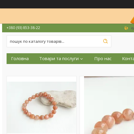
+380 (93) 853-38-22
в
Головна
Товари та послуги
Про нас
Конт