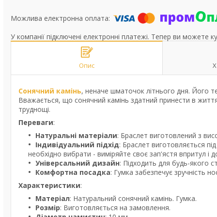
У компанії підключені електронні платежі. Тепер ви можете к
Опис
Х
Сонячний камінь
, неначе шматочок літнього дня. Його т
Вважається, що сонячний камінь здатний принести в життя р
труднощі.
Переваги
:
Натуральні матеріали
: Браслет виготовлений з вис
Індивідуальний підхід
: Браслет виготовляється пі
необхідно вибрати - виміряйте своє зап'ястя впритул і
Універсальний дизайн
: Підходить для будь-якого ст
Комфортна посадка
: Гумка забезпечує зручність нос
Характеристики
:
Матеріал
: Натуральний сонячний камінь. Гумка.
Розмір
: Виготовляється на замовлення.
Діаметр намистин
: 10 мм.