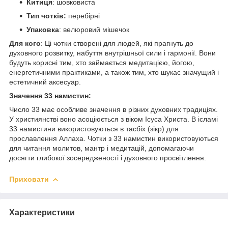
Китиця
: шовковиста
Тип чотків:
перебірні
Упаковка
: велюровий мішечок
Для кого
: Ці чотки створені для людей, які прагнуть до
духовного розвитку, набуття внутрішньої сили і гармонії. Вони
будуть корисні тим, хто займається медитацією, йогою,
енергетичними практиками, а також тим, хто шукає значущий і
естетичний аксесуар.
Значення 33 намистин:
Число 33 має особливе значення в різних духовних традиціях.
У християнстві воно асоціюється з віком Ісуса Христа. В ісламі
33 намистини використовуються в тасбіх (зікр) для
прославлення Аллаха. Чотки з 33 намистин використовуються
для читання молитов, мантр і медитацій, допомагаючи
досягти глибокої зосередженості і духовного просвітлення.
Приховати
Характеристики