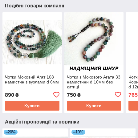
Подібні товари компанії
Чотки Моховий Агат 108
Чотки з Мохового Агата 33
Чотк
намистин з вузлами d 6мм
намистини d 10мм без
Чорн
китиці
d 1
890
750
765
₴
₴
Купити
Купити
Акційні пропозиції та новинки
–20%
–10%