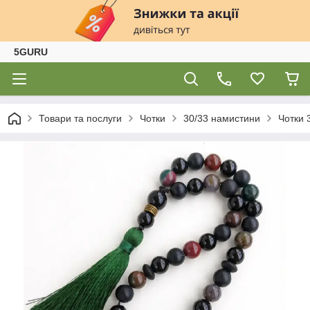
5GURU
Товари та послуги
Чотки
30/33 намистини
Чотки 