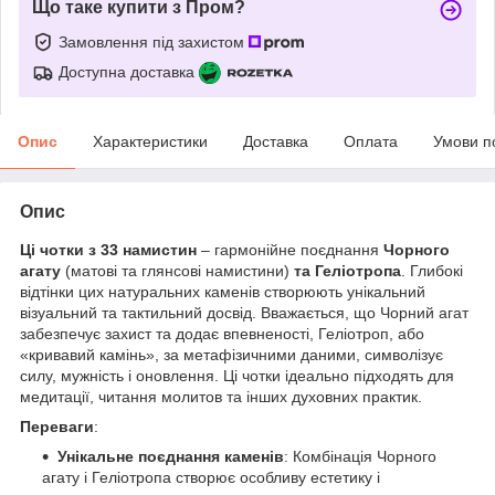
Що таке купити з Пром?
Замовлення під захистом
Доступна доставка
Опис
Характеристики
Доставка
Оплата
Умови п
Опис
Ці чотки з 33 намистин
– гармонійне поєднання
Чорного
агату
(матові та глянсові намистини)
та Геліотропа
. Глибокі
відтінки цих натуральних каменів створюють унікальний
візуальний та тактильний досвід. Вважається, що Чорний агат
забезпечує захист та додає впевненості, Геліотроп, або
«кривавий камінь», за метафізичними даними, символізує
силу, мужність і оновлення. Ці чотки ідеально підходять для
медитації, читання молитов та інших духовних практик.
Переваги
:
Унікальне поєднання каменів
: Комбінація Чорного
агату і Геліотропа створює особливу естетику і