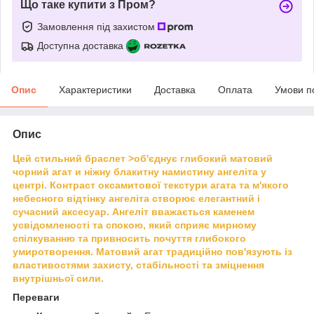
Що таке купити з Пром?
Замовлення під захистом
Доступна доставка
Опис
Характеристики
Доставка
Оплата
Умови п
Опис
Цей стильний браслет >об'єднує глибокий
матовий
чорний агат
и
ніжну блакитну намистину ангеліта
у
центрі. Контраст оксамитової текстури агата та м'якого
небесного відтінку ангеліта створює елегантний і
сучасний аксесуар. Ангеліт вважається каменем
усвідомленості та спокою, який сприяє мирному
спілкуванню та привносить почуття глибокого
умиротворення. Матовий агат традиційно пов'язують із
властивостями захисту, стабільності та зміцнення
внутрішньої сили.
Переваги