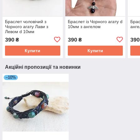
Браслет чоловічий з
Браслет із Чорного агату d
Брас
Чорного агату Лави з
10мм з ангелом
анге
Левом d 10мм
390
390
390
₴
₴
Купити
Купити
Акційні пропозиції та новинки
–10%