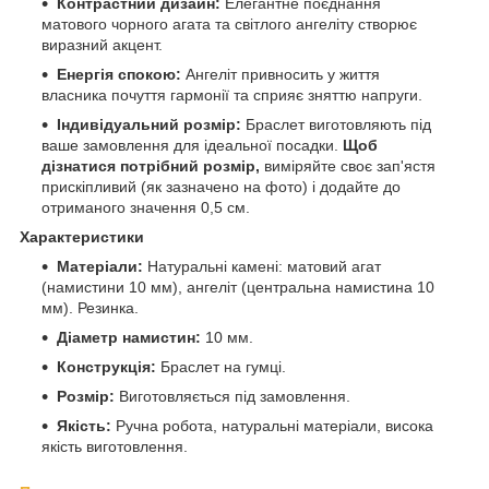
Контрастний дизайн:
Елегантне поєднання
матового чорного агата та світлого ангеліту створює
виразний акцент.
Енергія спокою:
Ангеліт привносить у життя
власника почуття гармонії та сприяє зняттю напруги.
Індивідуальний розмір:
Браслет виготовляють під
ваше замовлення для ідеальної посадки.
Щоб
дізнатися потрібний розмір,
виміряйте своє зап'ястя
прискіпливий (як зазначено на фото) і додайте до
отриманого значення 0,5 см.
Характеристики
Матеріали:
Натуральні камені: матовий агат
(намистини 10 мм), ангеліт (центральна намистина 10
мм). Резинка.
Діаметр намистин:
10 мм.
Конструкція:
Браслет на гумці.
Розмір:
Виготовляється під замовлення.
Якість:
Ручна робота, натуральні матеріали, висока
якість виготовлення.