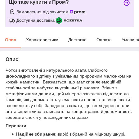
Що таке купити з Пром?
Замовлення під захистом
Доступна доставка
Опис
Характеристики
Доставка
Оплата
Умови п
Опис
Чотки виготовлені з натурального
агата
глибокого
шоколадного
відтінку з унікальним природним малюнком на
кожній намистині. Вважається, що агат сприяє емоційній
стабільності та набуттю внутрішньої рівноваги. Згідно з
метафізичними даними, цей мінерал заведено відносити до
каменів, які допомагають уземлювати енергію та зміцнювати
впевненість у собі. Заведено вважати, що теплі деревні тони
агата сприятливо впливають на концентрацію й допомагають
зберігати спокій у повсякденних справах.
Переваги
Надійне збирання
: виріб зібраний на міцному шнурі,