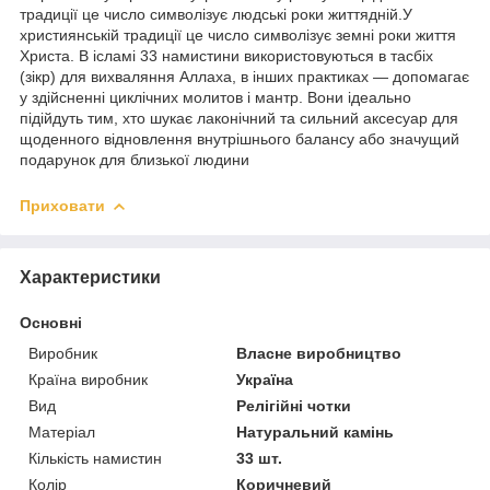
традиції це число символізує людські роки життядній.У
християнській традиції це число символізує земні роки життя
Христа. В ісламі 33 намистини використовуються в тасбіх
(зікр) для вихваляння Аллаха, в інших практиках — допомагає
у здійсненні циклічних молитов і мантр. Вони ідеально
підійдуть тим, хто шукає лаконічний та сильний аксесуар для
щоденного відновлення внутрішнього балансу або значущий
подарунок для близької людини
Приховати
Характеристики
Основні
Виробник
Власне виробництво
Країна виробник
Україна
Вид
Релігійні чотки
Матеріал
Натуральний камінь
Кількість намистин
33 шт.
Колір
Коричневий