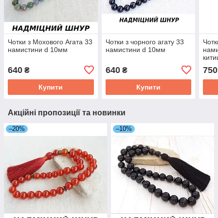
Чотки з Мохового Агата 33
Чотки з чорного агату 33
Чотк
намистини d 10мм
намистини d 10мм
нами
кити
640
640
750
₴
₴
Купити
Купити
Акційні пропозиції та новинки
–20%
–10%