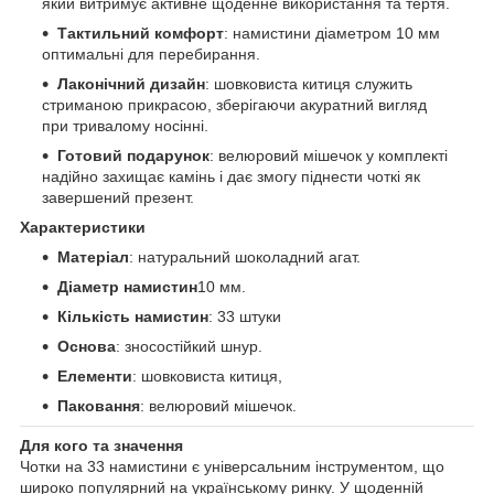
який витримує активне щоденне використання та тертя.
Тактильний комфорт
: намистини діаметром 10 мм
оптимальні для перебирання.
Лаконічний дизайн
: шовковиста китиця служить
стриманою прикрасою, зберігаючи акуратний вигляд
при тривалому носінні.
Готовий подарунок
: велюровий мішечок у комплекті
надійно захищає камінь і дає змогу піднести чоткі як
завершений презент.
Характеристики
Матеріал
: натуральний шоколадний агат.
Діаметр намистин
10 мм.
Кількість намистин
: 33 штуки
Основа
: зносостійкий шнур.
Елементи
: шовковиста китиця,
Паковання
: велюровий мішечок.
Для кого та значення
Чотки на 33 намистини є універсальним інструментом, що
широко популярний на українському ринку. У щоденній