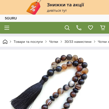
5GURU
Товари та послуги
Чотки
30/33 намистини
Чотки 