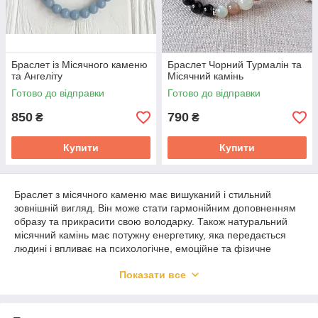
Браслет із Місячного каменю
Браслет Чорний Турмалін та
та Ангеліту
Місячний камінь
Готово до відправки
Готово до відправки
850
790
₴
₴
Купити
Купити
Браслет з місячного каменю має вишуканий і стильний
зовнішній вигляд. Він може стати гармонійним доповненням
образу та прикрасити свою володарку. Також натуральний
місячний камінь має потужну енергетику, яка передається
людині і впливає на психологічне, емоційне та фізичне
здоров'я. Місячний камінь в прикрасах може комбінуватися з
Показати все
іншими натуральними каменями, посилюючи та доповнюючи
властивості один одного.
Рекомендуємо також звернути увагу на
браслети з Аметиста
,