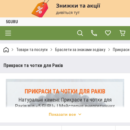
5GURU
Товари та послуги
Браслети за знаками зодіаку
Прикраси 
Прикраси та чотки для Раків
ПРИКРАСИ ТА ЧОТКИ ДЛЯ РАКІВ
Натуральні камені: Прикраси та чотки для
Раків від «5 GURU» | Майстерня енергетичних
талісманів
Показати все
Відкрийте магію натуральних каменів у колекції від «5
GURU». Прикраси та чотки для знака Рака - унікальні