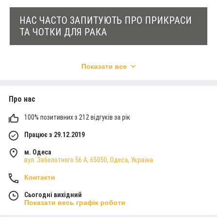
реальну красу. Зверніть увагу на кожен камінь у
браслеті та чотках і використовуйте для захисту
НАС ЧАСТО ЗАПИТУЮТЬ ПРО ПРИКРАСИ
та розкриття потенціалу.
ТА ЧОТКИ ДЛЯ РАКА
02
Показати все
Які символи та зображення підходять для Раків на
прикрасах?
Про нас
УНІКАЛЬНИЙ ДИЗАЙН
Як прикраси та чотки допомагають Ракам виражати
Всі прикраси для Рака або прикраси та чотки для
100% позитивних з 212 відгуків за рік
їхню емоційність та прив'язаність?
Діви відрізняються стильним дизайном. Унікальне
поєднання каміння із природним визерунком
Працює з 29.12.2019
надає прикрасам особливого шарму та
привабливості. Виготовимо прикраси в єдиному
м. Одеса
Які правила догляду за прикрасами та чотками для
вул. Заболотного 56 А, 65050, Одеса, Україна
екземплярі.
Раків?
Контакти
Як обрати ідеальний подарунок відповідно до знаку
Сьогодні вихідний
Показати весь графік роботи
Рака?