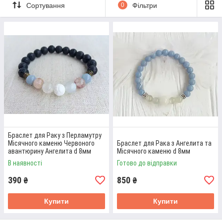
талісмани з ретельно відібраних каменів для гармонії та
Сортування
0
Фільтри
захисту. Ручна робота від майстрів з віруванням в сили
природи!
Приступити до вибору
ПЕРЕВАГИ РОБОТИ З «5 GURU» ПРИ
КУПІВЛІ ЧОТОК ТА БРАСЛЕТА
Браслет для Раку з Перламутру
Місячного каменю Червоного
Браслет для Рака з Ангелита та
авантюрину Ангелита d 8мм
Місячного каменю d 8мм
01
В наявності
Готово до відправки
390
850
₴
₴
АМУЛЕТ ДЛЯ СИЛИ ТА ЗАХИСТУ
Купити
Купити
Все дорогоцінні камені знака зодіаку Рак
відібрано вручну. Вони мають магічну силу та