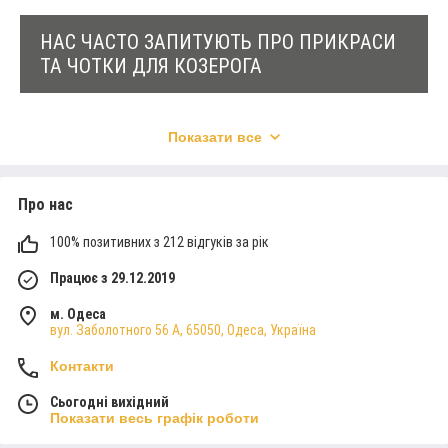
консультанти використовують багаторічний
досвід та знання у сфері езотерики та гемології.
НАС ЧАСТО ЗАПИТУЮТЬ ПРО ПРИКРАСИ
Підберемо амулет по знаку зодіаку та гороскопу.
ТА ЧОТКИ ДЛЯ КОЗЕРОГА
02
Показати все
Які види прикрас та чоток підходять для Козерога?
Про нас
ДИЗАЙН НА ВИБІР
Як прикраси та чотки допомагають Козерогам
підвищити амбіції та стійкість?
Козероги — сильні люди. Які прикраси підходять
100% позитивних з 212 відгуків за рік
Козерогам? Їм сподобаються дорогі та якісні
вироби з цінним камінням. Вибираємо дизайн та
Працює з 29.12.2019
склад виробів з урахуванням особливостей знака
Які правила догляду за прикрасами та чотками для
та смаків клієнта.
м. Одеса
Козерога?
вул. Заболотного 56 А, 65050, Одеса, Україна
Контакти
Як обрати ідеальний подарунок відповідно до знаку
03
Козерога?
Сьогодні вихідний
Показати весь графік роботи