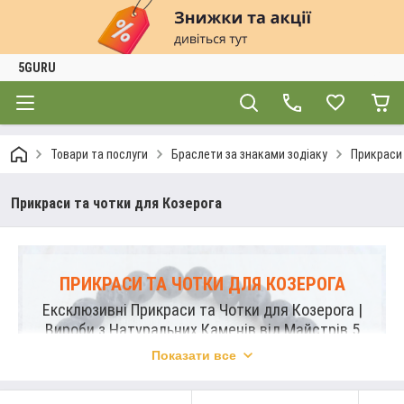
5GURU
Товари та послуги
Браслети за знаками зодіаку
Прикраси 
Прикраси та чотки для Козерога
ПРИКРАСИ ТА ЧОТКИ ДЛЯ КОЗЕРОГА
Ексклюзивні Прикраси та Чотки для Козерога |
Вироби з Натуральних Каменів від Майстрів 5
GURU
Показати все
Знайдіть неповторні прикраси та чотки, створені
спеціально для Козерога. Наші вироби з натуральних