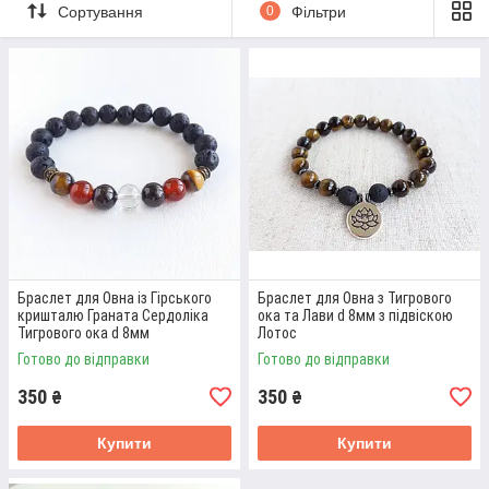
GURU». Виберіть натуральні камені для свого знаку із
Сортування
0
Фільтри
колекції вишуканих виробів прямо зараз!
Приступити до вибору
ПЕРЕВАГИ РОБОТИ З «5 GURU» ПРИ
КУПІВЛІ БРАСЛЕТА ТА ЧОТОК ДЛЯ ОВНА
Браслет для Овна із Гірського
Браслет для Овна з Тигрового
01
кришталю Граната Сердоліка
ока та Лави d 8мм з підвіскою
Тигрового ока d 8мм
Лотос
Готово до відправки
Готово до відправки
350
350
₴
КОНСУЛЬТАЦІЇ ФАХІВЦІВ З
₴
УРАХУВАННЯМ ОСОБИСТИХ
Купити
Купити
ПЕРЕВАГ
Всі ювелірні прикраси для Овна, а також
прикраси