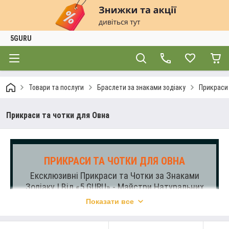
5GURU
Товари та послуги
Браслети за знаками зодіаку
Прикраси 
Прикраси та чотки для Овна
ПРИКРАСИ ТА ЧОТКИ ДЛЯ ОВНА
Ексклюзивні Прикраси та Чотки за Знаками
Зодіаку | Від «5 GURU» - Майстри Натуральних
Каменів
Показати все
Відкрийте унікальність кожного знаку зодіаку з
елегантними прикрасами та чотками від майстрів «5