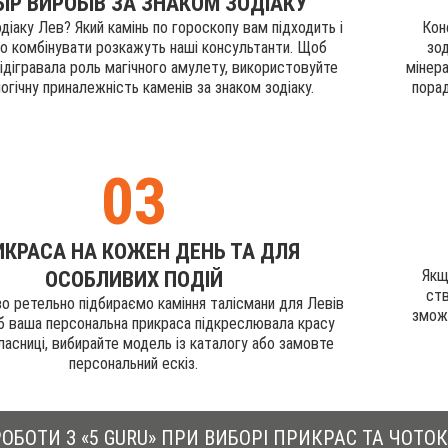
БІР ВИРОБІВ ЗА ЗНАКОМ ЗОДІАКУ
діаку Лев? Який камінь по гороскопу вам підходить і
Кон
го комбінувати розкажуть наші консультанти. Щоб
зод
ідігравала роль магічного амулету, використовуйте
мінера
огічну приналежність каменів за знаком зодіаку.
порад
03
ИКРАСА НА КОЖЕН ДЕНЬ ТА ДЛЯ
Якщ
ОСОБЛИВИХ ПОДІЙ
ств
о ретельно підбираємо каміння талісмани для Левів
зможе
б ваша персональна прикраса підкреслювала красу
ласниці, вибирайте модель із каталогу або замовте
персональний ескіз.
ОБОТИ З «5 GURU» ПРИ ВИБОРІ ПРИКРАС ТА ЧОТОК