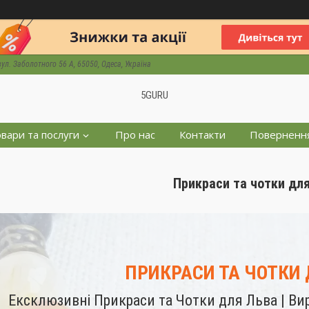
вул. Заболотного 56 А, 65050, Одеса, Україна
5GURU
вари та послуги
Про нас
Контакти
Повернення
Прикраси та чотки дл
ПРИКРАСИ ТА ЧОТКИ
Ексклюзивні Прикраси та Чотки для Льва | Ви