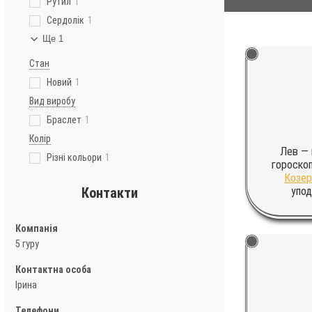
Рутил
1
Сердолік
1
Ще 1
Стан
Новий
1
Вид виробу
Браслет
1
Колір
Лев — 
Різні кольори
1
гороскоп
Козер
Контакти
упод
5 гуру
Ірина