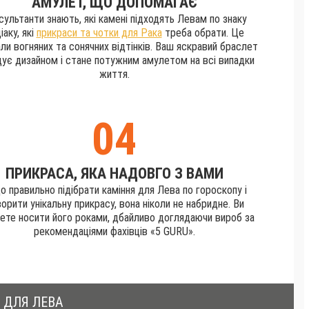
АМУЛЕТ, ЩО ДОПОМАГАЄ
сультанти знають, які камені підходять Левам по знаку
іаку, які
прикраси та чотки для Рака
треба обрати. Це
ли вогняних та сонячних відтінків. Ваш яскравий браслет
ує дизайном і стане потужним амулетом на всі випадки
життя.
04
ПРИКРАСА, ЯКА НАДОВГО З ВАМИ
о правильно підібрати каміння для Лева по гороскопу і
орити унікальну прикрасу, вона ніколи не набридне. Ви
те носити його роками, дбайливо доглядаючи вироб за
рекомендаціями фахівців «5 GURU».
 ДЛЯ ЛЕВА