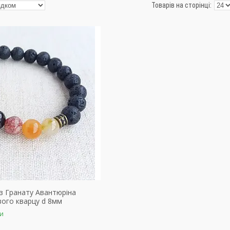
 з Гранату Авантюріна
вого кварцу d 8мм
ки