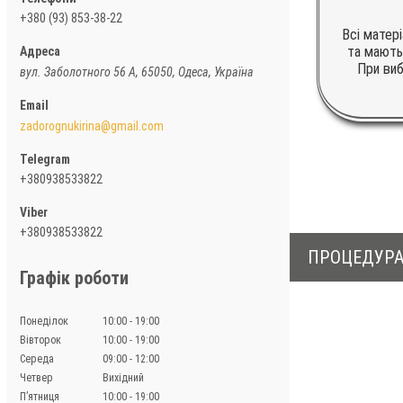
+380 (93) 853-38-22
Всі матер
та мають
При виб
вул. Заболотного 56 А, 65050, Одеса, Україна
zadorognukirina@gmail.com
+380938533822
+380938533822
ПРОЦЕДУРА
Графік роботи
Понеділок
10:00
19:00
Вівторок
10:00
19:00
Середа
09:00
12:00
Четвер
Вихідний
Пʼятниця
10:00
19:00