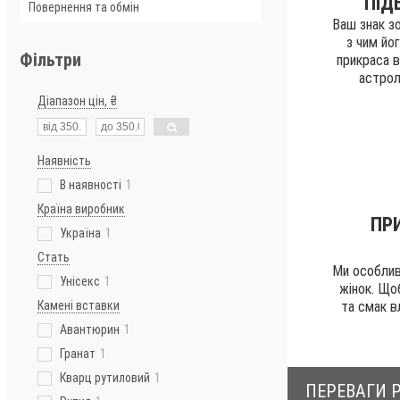
ПІД
Повернення та обмін
Ваш знак зо
з чим йо
Фільтри
прикраса в
астрол
Діапазон цін, ₴
Наявність
В наявності
1
Країна виробник
ПР
Україна
1
Стать
Ми особлив
Унісекс
1
жінок. Що
та смак в
Камені вставки
Авантюрин
1
Гранат
1
Кварц рутиловий
1
ПЕРЕВАГИ Р